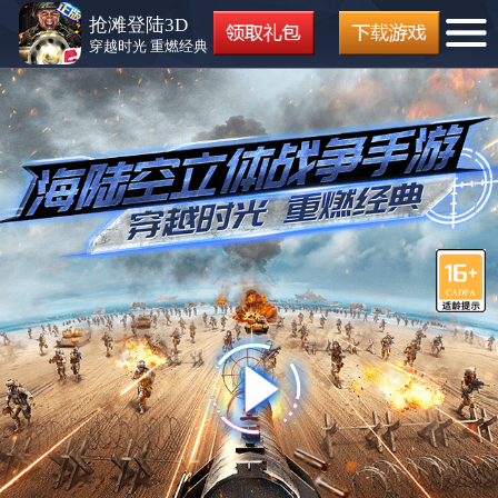
抢滩登陆3D
穿越时光 重燃经典